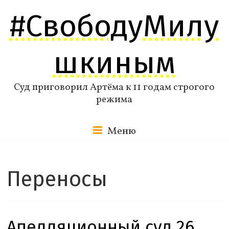
Перейти
#СвободуМилу
к
содержимому
шкиным
Суд приговорил Артёма к 11 годам строгого
режима
Меню
Переносы
Апелляционный суд 26