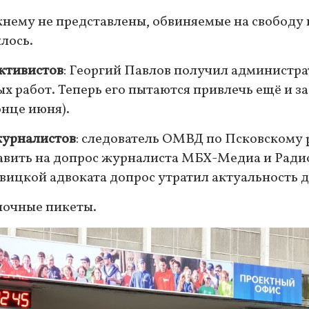
жнему не представлены, обвиняемые на свободу
илось.
активистов
: Георгий Павлов получил администр
ых работ. Теперь его пытаются привлечь ещё и з
онце июня).
журналистов
: следователь ОМВД по Псковскому
авить на допрос журналиста ‎МБХ-Медиа и ‎Рад
вицкой адвоката допрос утратил актуальность д
ночные пикеты.