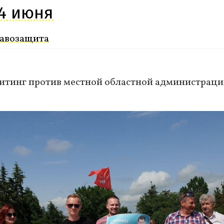
14 июня
авозащита
митинг против местной областной администрации