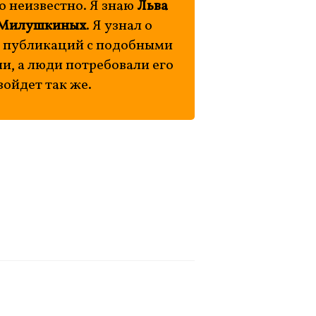
о неизвестно. Я знаю
Льва
Милушкиных
. Я узнал о
о публикаций с подобными
ли, а люди потребовали его
зойдет так же.