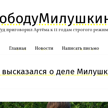
вободуМилушки
уд приговорил Артёма к 11 годам строгого режи
Главная
Новости
Написать письмо
 высказался о деле Милуш