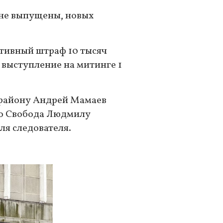
 не выпущены, новых
ативный штраф 10 тысяч
а выступление на митинге 1
 району Андрей Мамаев
ио Свобода Людмилу
ля следователя.