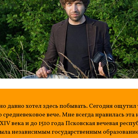
 но давно хотел здесь побывать. Сегодня ощутил 
о средневековое вече. Мне всегда нравилась эта 
XIV века и до 1510 года Псковская вечевая респ
ыла независимым государственным образованием