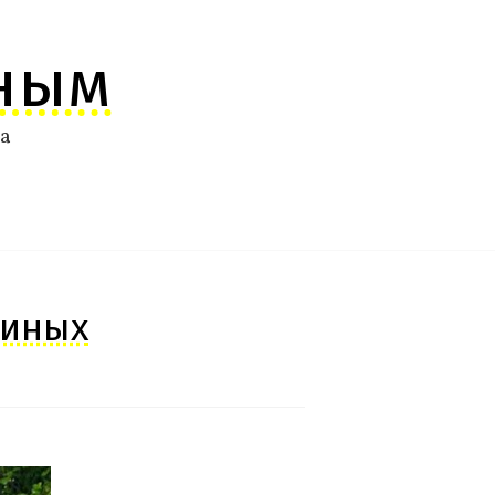
ным
ма
киных