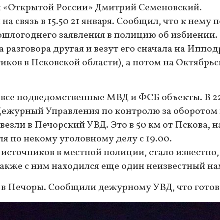
й «Открытой России» Дмитрий Семеновский.
а связь в 15.50 21 января. Сообщил, что к нему
шлогоднего заявления в полицию об избиении. П
а разговора другая и везут его сначала на Ипп
ков в Псковской области), а потом на Октябрьск
все подведомственные МВД и ФСБ объекты. В 22
ежурный Управления по контролю за оборотом 
езли в Печорский УВД. Это в 50 км от Пскова, н
ля по некому уголовному делу с 19.00.
сточников в местной полиции, стало известно, 
Также с ним находился еще один неизвестный н
 в Печоры. Сообщили дежурному УВД, что готов