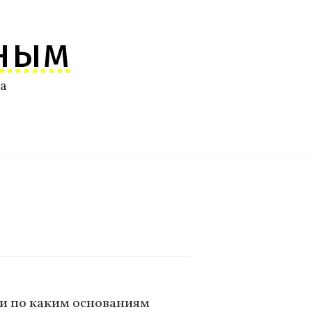
ным
ма
 и по каким основаниям