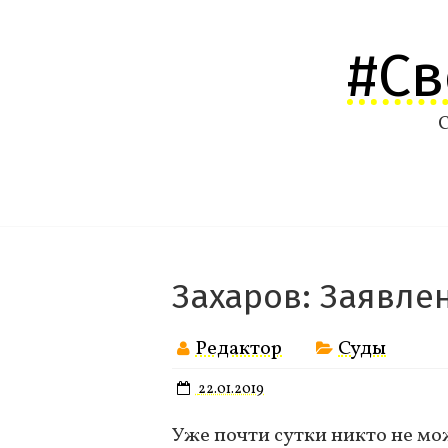
Перейти
к
#С
содержимому
С
Захаров: Заявле
Редактор
Суды
22.01.2019
Уже почти сутки никто не мо