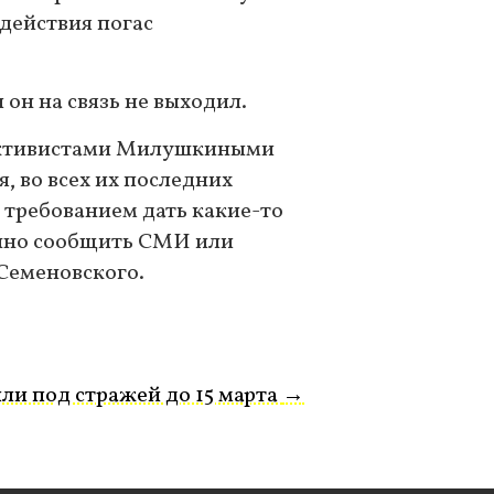
 действия погас
н на связь не выходил.
 активистами Милушкиными
, во всех их последних
с требованием дать какие-то
енно сообщить СМИ или
Семеновского.
и под стражей до 15 марта
→