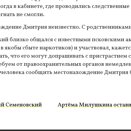
когда в кабинете, где проводились следственные
гнать не смогли.
дение Дмитрия неизвестно. С родственниками о
кий близко общался с известными псковскими
в якобы сбыте наркотиков) и участвовал, кажется
ать, что его могут допрашивать с пристрастием 
ребуем от правоохранительных органов немедл
человека сообщить местонахождение Дмитрия 
ий Семеновский
Артёма Милушкина оставил