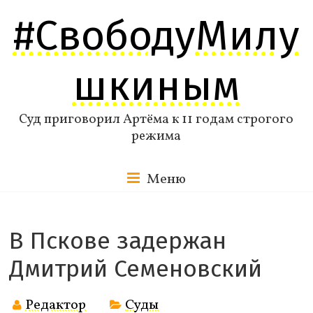
Перейти
#СвободуМилу
к
содержимому
шкиным
Суд приговорил Артёма к 11 годам строгого
режима
Меню
В Пскове задержан
Дмитрий Семеновский
Редактор
Суды