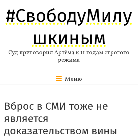
Перейти
#СвободуМилу
к
содержимому
шкиным
Суд приговорил Артёма к 11 годам строгого
режима
Меню
Вброс в СМИ тоже не
является
доказательством вины