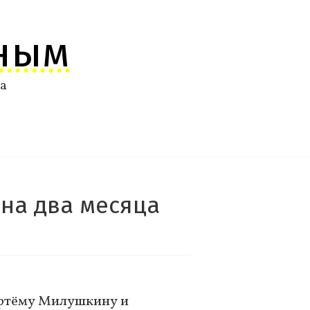
ным
ма
на два месяца
 Артёму Милушкину и