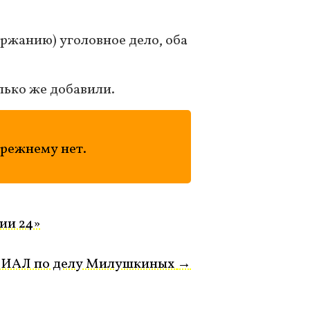
ржанию) уголовное дело, оба
лько же добавили.
прежнему нет.
ии 24»
РИАЛ по делу Милушкиных
→