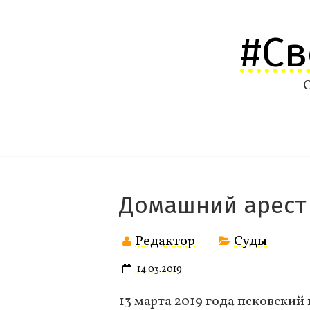
Перейти
к
#С
содержимому
С
Домашний арест
Редактор
Суды
14.03.2019
13 марта 2019 года псковски