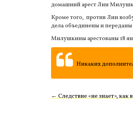
домашний арест Лии Милушк
Кроме того, против Лии возб
дела объединены и переданы
Милушкины арестованы 18 янв
Никаких дополнител
←
Следствие «не знает», как 